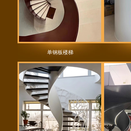
单钢板楼梯