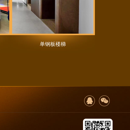
单钢板楼梯