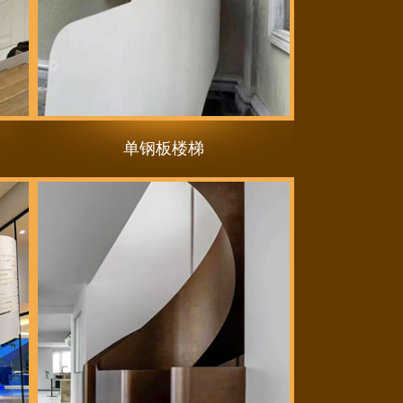
单钢板楼梯