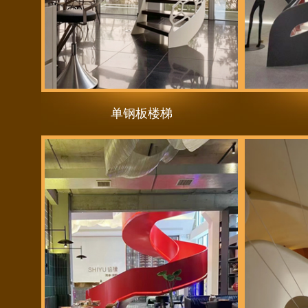
单钢板楼梯