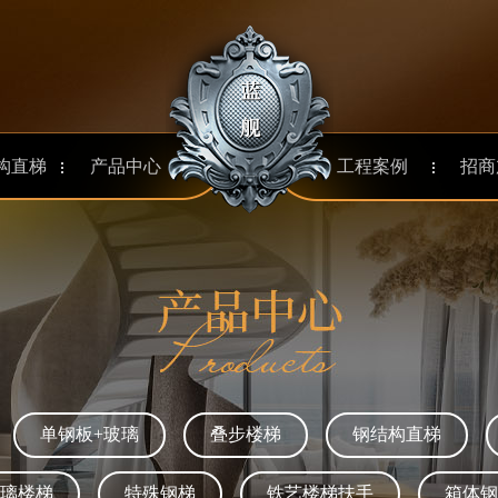
aaa
构直梯
产品中心
工程案例
招商
单钢板+玻璃
叠步楼梯
钢结构直梯
璃楼梯
特殊钢梯
铁艺楼梯扶手
箱体钢